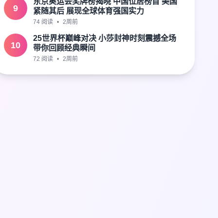
东京奥运会奖牌榜揭晓 中国位居榜首 美国
9
紧随其后 展现全球体育强国实力
74 阅读
•
2周前
25世界杯巅峰对决 小莎封神时刻震撼全场
10
带你回顾经典瞬间
72 阅读
•
2周前