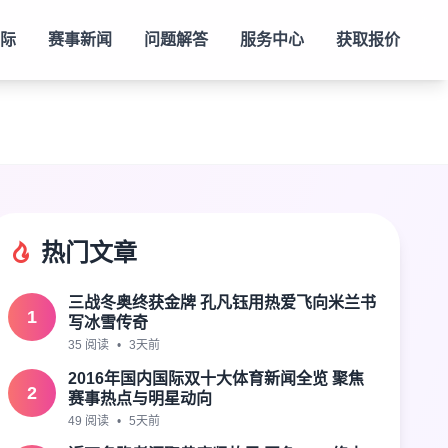
际
赛事新闻
问题解答
服务中心
获取报价
热门文章
三战冬奥终获金牌 孔凡钰用热爱飞向米兰书
1
写冰雪传奇
35 阅读
•
3天前
2016年国内国际双十大体育新闻全览 聚焦
2
赛事热点与明星动向
49 阅读
•
5天前