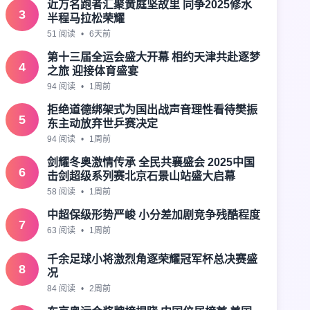
近万名跑者汇聚黄庭坚故里 同争2025修水
3
半程马拉松荣耀
51 阅读
•
6天前
第十三届全运会盛大开幕 相约天津共赴逐梦
4
之旅 迎接体育盛宴
94 阅读
•
1周前
拒绝道德绑架式为国出战声音理性看待樊振
5
东主动放弃世乒赛决定
94 阅读
•
1周前
剑耀冬奥激情传承 全民共襄盛会 2025中国
6
击剑超级系列赛北京石景山站盛大启幕
58 阅读
•
1周前
中超保级形势严峻 小分差加剧竞争残酷程度
7
63 阅读
•
1周前
千余足球小将激烈角逐荣耀冠军杯总决赛盛
8
况
84 阅读
•
2周前