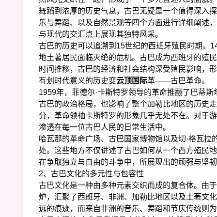
舞蹈到浓厚的历史气息，古巴无疑是一个值得深入探
乐与舞蹈、以及自然景观等四个方面进行详细阐述，
与现代的交汇点上展现其独特风采。
古巴的历史可以追溯到15世纪的西班牙殖民时期。1
地土著居民面临灭绝的危机。古巴成为西班牙的殖民
时间推移，古巴的经济和社会结构深受殖民影响，形
有划时代意义的历史变
云顶国际
革——古巴革命。
1959年，菲德尔·卡斯特罗领导的革命推翻了巴蒂
古巴的政治格局，也影响了整个加勒比地区的历史走
分，革命领袖卡斯特罗的形象几乎无处不在。对于游
渗透在每一位古巴人民的日常生活中。
哈瓦那的革命广场、古巴国家博物馆以及切·格瓦拉
处。这些地方不仅讲述了古巴如何从一个西方殖民地
在争取独立与自由的斗争中，所展现出的顽强与坚韧
2、古巴文化的多元性与包容性
古巴文化是一种由多种元素交织而成的复合体。由于
炉，汇聚了西班牙、非洲、加勒比地区以及土著文化
远的痕迹，而来自非洲的音乐、舞蹈和节庆传统则为