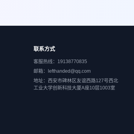
联系方式
客服热线：19138770835
邮箱：lefthanded@qq.com
地址：西安市碑林区友谊西路127号西北
工业大学创新科技大厦A座10层1003室