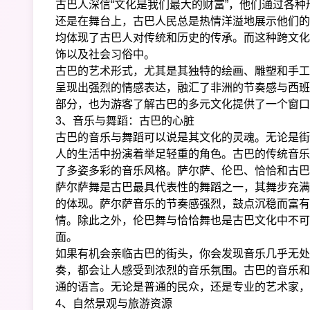
古巴人深信“文化是我们最大的财富”，他们通过各
还是在舞台上，古巴人民总是热情洋溢地展示他们的
均体现了古巴人对传统和历史的传承。而这种跨文化
饰以及社会习俗中。
古巴的艺术形式，尤其是其独特的绘画、雕塑和手工
呈现出强烈的情感表达，融汇了非洲的节奏感与西班
部分，也为游客了解古巴的多元文化提供了一个窗口
3、音乐与舞蹈：古巴的心脏
古巴的音乐与舞蹈可以说是其文化的灵魂。无论是街
人的生活中扮演着举足轻重的角色。古巴的传统音乐
了多姿多彩的音乐风格。萨尔萨、伦巴、恰恰和古巴
萨尔萨舞是古巴最具代表性的舞蹈之一，其舞步充满
的体现。萨尔萨音乐的节奏感强烈，鼓点沉稳而富有
情。除此之外，伦巴舞与恰恰舞也是古巴文化中不可
面。
如果有机会亲临古巴的街头，你会发现音乐几乎无处
奏，都会让人感受到浓烈的音乐氛围。古巴的音乐和
通的语言。无论是普通的民众，还是专业的艺术家，
4、自然景观与旅游资源